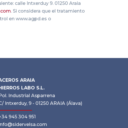
iente: calle Intxerduy 9. 01250 Araia
a.com
. Si considera que el tratamiento
ntrol en www.agpd.es o
ACEROS ARAIA
HIERROS LABO S.L.
Pol. Industrial Asparrena
C/ Intxerduy, 9 - 01250 ARAIA (Álava)
+34 945 304 951
info@sidervelsa.com