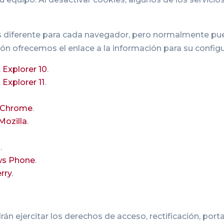
 es diferente para cada navegador, pero normalmente p
n ofrecemos el enlace a la información para su configu
 Explorer 10
.
 Explorer 11
.
 Chrome
.
Mozilla
.
d
.
s Phone
.
rry
.
n ejercitar los derechos de acceso, rectificación, porta