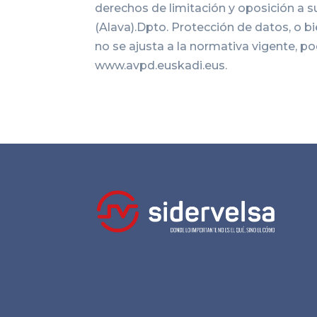
derechos de limitación y oposición a su
(Alava).Dpto. Protección de datos, o b
no se ajusta a la normativa vigente, 
www.avpd.euskadi.eus.