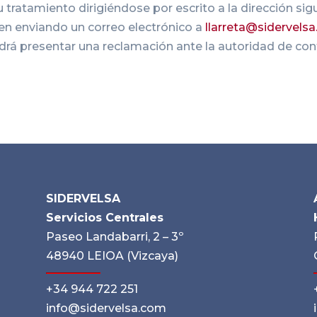
 tratamiento dirigiéndose por escrito a la dirección sigu
ien enviando un correo electrónico a
llarreta@sidervels
podrá presentar una reclamación ante la autoridad de co
SIDERVELSA
Servicios Centrales
Paseo Landabarri, 2 – 3º
48940 LEIOA (Vizcaya)
+34 944 722 251
info@sidervelsa.com